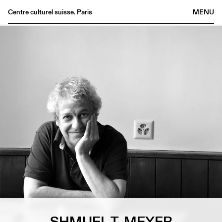
Centre culturel suisse. Paris
MENU
Agenda
Bookshop
Buvette
Archives
Medias
Publications
About
FR
/
EN
SHMUEL T. MEYER