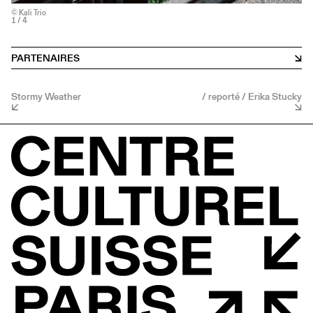
© Kali Trio
1
/ 4
PARTENAIRES
Stormy Weather
/ reporté / Erika Stucky