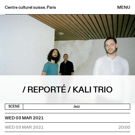
Centre culturel suisse. Paris
MENU
Agenda
Bookshop
Buvette
Archives
Medias
Publications
About
/ REPORTÉ / KALI TRIO
FR
/
EN
SCENE
Jazz
WED 03 MAR 2021
WED 03 MAR 2021
20:00