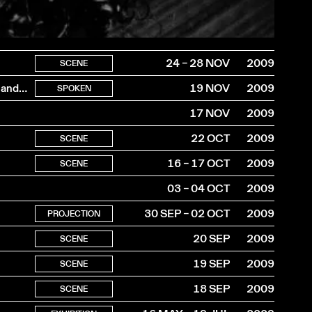
24 – 28 NOV
2009
SCENE
avec Manuel Carcassonne, Patrick Ferla, Dominique Fernandez et Jérôme Garcin
19 NOV
2009
SPOKEN
17 NOV
2009
22 OCT
2009
SCENE
16 – 17 OCT
2009
SCENE
03 – 04 OCT
2009
30 SEP – 02 OCT
2009
PROJECTION
20 SEP
2009
SCENE
19 SEP
2009
SCENE
18 SEP
2009
SCENE