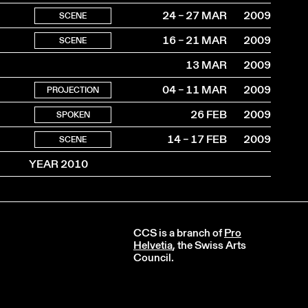
24 – 27 MAR
2009
SCENE
16 – 21 MAR
2009
SCENE
13 MAR
2009
04 – 11 MAR
2009
PROJECTION
26 FEB
2009
SPOKEN
14 – 17 FEB
2009
SCENE
YEAR 2010
CCS is a branch of
Pro
Helvetia
, the Swiss Arts
Council.