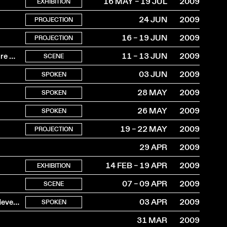
16 MAY – 19 JUL
2009
EXHIBITION
24 JUN
2009
PROJECTION
16 – 19 JUN
2009
PROJECTION
avec Anthony Joseph, Mike Ladd, Celena Glenn et Grégoire Maret
11 – 13 JUN
2009
SCENE
03 JUN
2009
SPOKEN
28 MAY
2009
SPOKEN
26 MAY
2009
SPOKEN
19 – 22 MAY
2009
PROJECTION
29 APR
2009
14 FEB – 19 APR
2009
EXHIBITION
07 – 09 APR
2009
SCENE
L’effervescence architecturale et urbanistique d’une ville devenue modèle
03 APR
2009
SPOKEN
31 MAR
2009