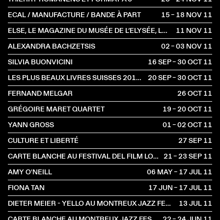
ECAL / MANUFACTURE / BANDE À PART
15 – 18 NOV
2011
ELSE, LE MAGAZINE DU MUSÉE DE L’ELYSÉE, LAUSANNE
11 NOV
2011
ALEXANDRA BACHZETSIS
02 – 03 NOV
2011
SILVIA BUONVICINI
16 SEP – 30 OCT
2011
LES PLUS BEAUX LIVRES SUISSES 2010 À LA LIBRAIRIE
20 SEP – 30 OCT
2011
FERNAND MELGAR
26 OCT
2011
GRÉGOIRE MARET QUARTET
19 – 20 OCT
2011
YANN GROSS
01 – 02 OCT
2011
CULTURE ET LIBERTÉ
27 SEP
2011
CARTE BLANCHE AU FESTIVAL DEL FILM LOCARNO
21 – 23 SEP
2011
AMY O'NEILL
06 MAY – 17 JUL
2011
FIONA TAN
17 JUN – 17 JUL
2011
DIETER MEIER - YELLO AU MONTREUX JAZZ FESTIVAL
13 JUL
2011
CARTE BLANCHE AU MONTREUX JAZZ FESTIVAL
22 – 24 JUN
2011