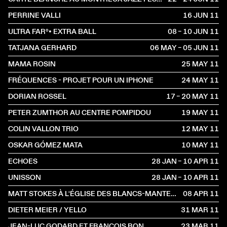
PERRINE VALLI
16 JUN
2011
ULTRA FAR°• EXTRA BALL
08 – 10 JUN
2011
TATJANA GERHARD
06 MAY – 05 JUN
2011
MAMA ROSIN
25 MAY
2011
FRÉQUENCES - PROJET POUR UN IPHONE
24 MAY
2011
DORIAN ROSSEL
17 – 20 MAY
2011
PETER ZUMTHOR AU CENTRE POMPIDOU
19 MAY
2011
COLIN VALLON TRIO
12 MAY
2011
OSKAR GÓMEZ MATA
10 MAY
2011
ECHOES
28 JAN – 10 APR
2011
UNISSON
28 JAN – 10 APR
2011
MATT STOKES À L'ÉGLISE DES BLANCS-MANTEAUX
08 APR
2011
DIETER MEIER / YELLO
31 MAR
2011
JEAN-LUC GODARD ET FRANÇOIS BON
23 MAR
2011