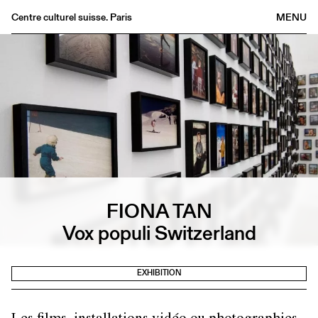
Centre culturel suisse. Paris
MENU
Agenda
Bookshop
Buvette
Archives
Medias
Publications
About
FIONA TAN
FR
/
EN
Vox populi Switzerland
EXHIBITION