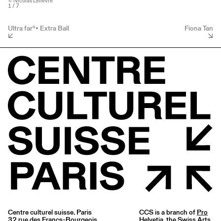
© Nicolas Lelièvre
1
/ 7
Ultra far°• Extra Ball
Fiona Tan
Centre culturel suisse. Paris
CCS is a branch of
Pro
32 rue des Francs-Bourgeois
Helvetia
, the Swiss Arts