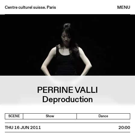
Centre culturel suisse. Paris
MENU
Agenda
Bookshop
Buvette
Archives
Medias
Publications
About
PERRINE VALLI
FR
/
EN
Deproduction
SCENE
Show
Dance
THU 16 JUN 2011
20:00