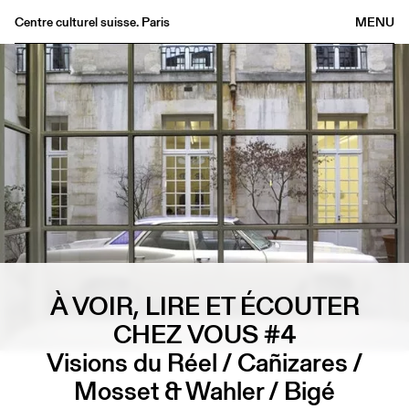
Centre culturel suisse. Paris
MENU
Agenda
Bookshop
Buvette
Archives
Medias
Publications
About
FR
/
EN
À VOIR, LIRE ET ÉCOUTER
CHEZ VOUS #4
Visions du Réel / Cañizares /
Mosset & Wahler / Bigé