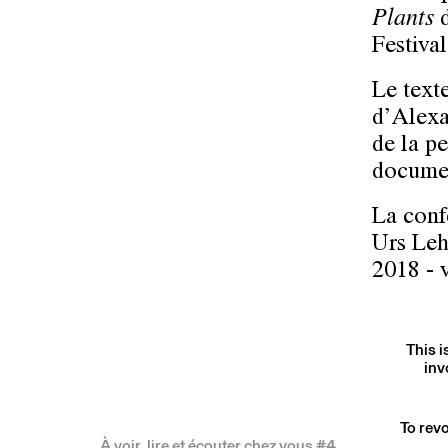
Plants
d
Festival
Le text
d’Alexa
de la p
documen
La conf
Urs Leh
2018 - 
This i
inv
To revo
À voir, lire et écouter chez vous #4