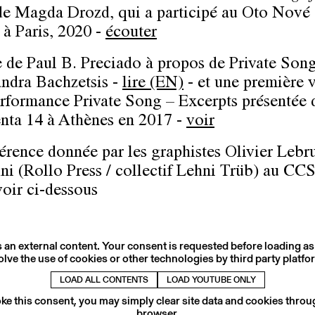
e Magda Drozd, qui a participé au Oto Nové
 à Paris, 2020 -
écouter
e de Paul B. Preciado à propos de Private Son
ndra Bachzetsis -
lire (EN)
- et une première 
erformance Private Song – Excerpts présentée 
ta 14 à Athènes en 2017 -
voir
érence donnée par les graphistes Olivier Lebr
ni (Rollo Press / collectif Lehni Trüb) au CC
voir ci-dessous
s an external content. Your consent is requested before loading as
olve the use of cookies or other technologies by third party platfo
LOAD ALL CONTENTS
LOAD YOUTUBE ONLY
ke this consent, you may simply clear site data and cookies thro
browser.