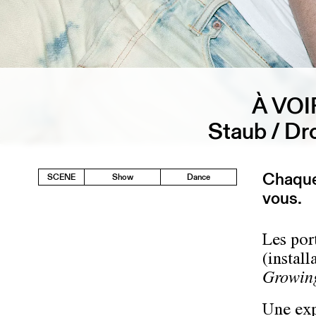
À VOI
Staub / Dr
Chaque 
SCENE
Show
Dance
vous.
Les por
(instal
Growin
Une exp