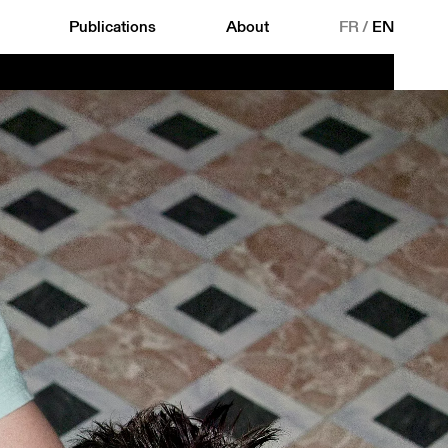
Publications
About
FR
/
EN