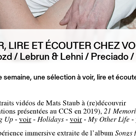
R, LIRE ET ÉCOUTER CHEZ V
ozd / Lebrun & Lehni / Preciado /
semaine, une sélection à voir, lire et écout
traits vidéos de Mats Staub à (re)découvrir
lations présentées au CCS en 2019),
21 Memori
g Up
-
voir
-
Holidays
-
voir
-
My Other Life
-
érience immersive extraite de l’album
Songs 