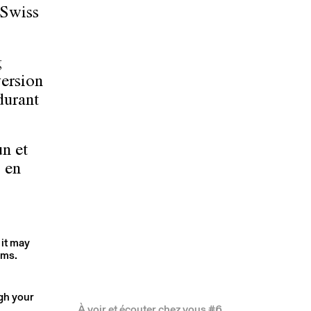
 Swiss
g
version
durant
un et
S en
 it may
rms.
ugh your
À voir et écouter chez vous #6