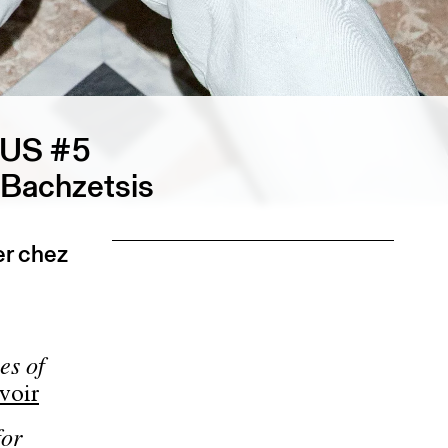
OUS #5
 Bachzetsis
er chez
es of
voir
for