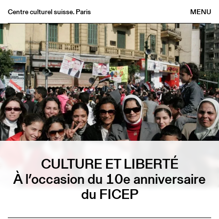
Centre culturel suisse. Paris
MENU
Agenda
Bookshop
Buvette
Archives
Medias
Publications
About
FR
/
EN
CULTURE ET LIBERTÉ
À l’occasion du 10e anniversaire
du FICEP