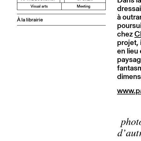
dressai
Visual arts
Meeting
à outra
À la librairie
poursui
chez
C
projet,
en lieu
paysag
fantasm
dimensi
www.pa
phot
d’autr