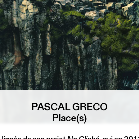
PASCAL GRECO
Place(s)
 lignée de son projet
No Cliché
, qui en 20