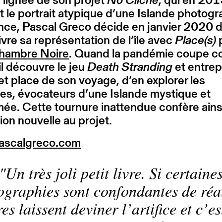
t le portrait atypique d’une Islande photog
nce, Pascal Greco décide en janvier 2020 
vre sa représentation de l’île avec
Place(s)
p
hambre Noire
. Quand la pandémie coupe co
 il découvre le jeu
Death Stranding
et entrep
 et place de son voyage, d’en explorer les
es, évocateurs d’une Islande mystique et
ée. Cette tournure inattendue confère ains
on nouvelle au projet.
scalgreco.com
Un très joli petit livre. Si certaine
ographies sont confondantes de réa
es laissent deviner l’artifice et c’es