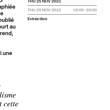
THU 25 NOV 2021
raphiée
THU 25 NOV 2021
18:00–20:00
de
ublié
Entrée libre
urt au
rend,
i une
s
lisme
t cette