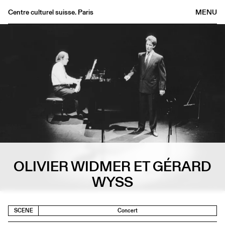
Centre culturel suisse. Paris
MENU
Agenda
Bookshop
Buvette
Archives
Medias
Publications
About
FR
/
EN
OLIVIER WIDMER ET GÉRARD
WYSS
SCENE
Concert