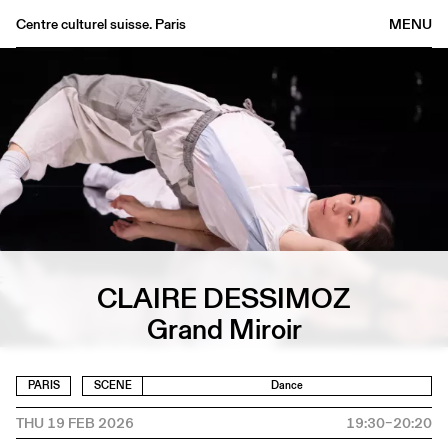
Centre culturel suisse. Paris
MENU
Agenda
Bookshop
Buvette
Archives
Medias
Publications
About
CLAIRE DESSIMOZ
FR
/
EN
Grand Miroir
PARIS
SCENE
Dance
THU 19 FEB 2026
19:30–20:20