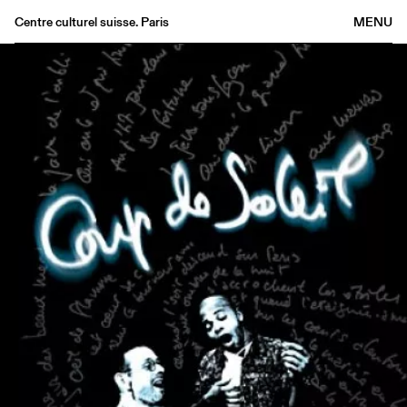
Centre culturel suisse. Paris
MENU
Agenda
Bookshop
Buvette
Archives
Medias
Publications
About
FR
/
EN