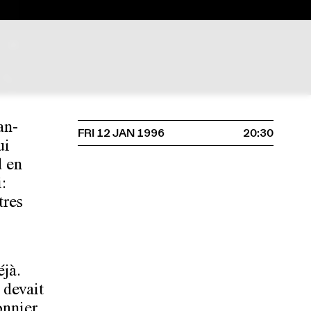
an-
FRI 12 JAN 1996
20:30
ui
d en
:
tres
jà.
 devait
onnier