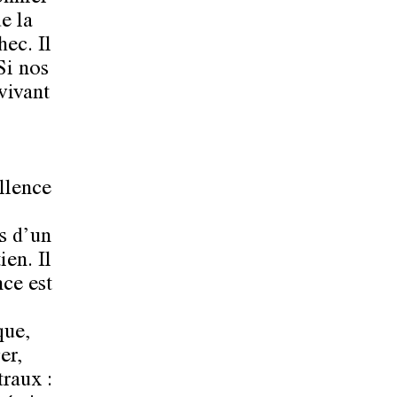
e la
hec. Il
Si nos
vivant
llence
s d’un
en. Il
ce est
que,
er,
raux :