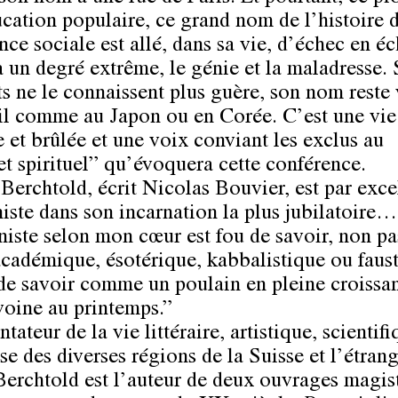
ucation populaire, ce grand nom de l’histoire d
ce sociale est allé, dans sa vie, d’échec en éc
 à un degré extrême, le génie et la maladresse. 
ts ne le connaissent plus guère, son nom reste 
il comme au Japon ou en Corée. C’est une vie
e et brûlée et une voix conviant les exclus au
t spirituel” qu’évoquera cette conférence.
 Berchtold, écrit Nicolas Bouvier, est par exce
iste dans son incarnation la plus jubilatoire…
iste selon mon cœur est fou de savoir, non pa
académique, ésotérique, kabbalistique ou fausti
 de savoir comme un poulain en pleine croissan
voine au printemps.”
teur de la vie littéraire, artistique, scientifi
se des diverses régions de la Suisse et l’étrang
Berchtold est l’auteur de deux ouvrages magist