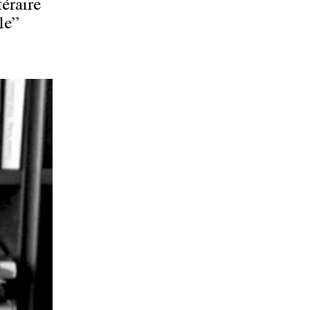
téraire
le”