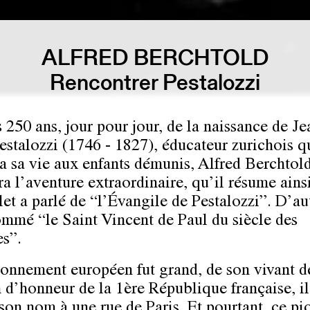
ALFRED BERCHTOLD
Rencontrer Pestalozzi
 250 ans, jour pour jour, de la naissance de Je
estalozzi (1746 - 1827), éducateur zurichois q
a sa vie aux enfants démunis, Alfred Berchtol
ra l’aventure extraordinaire, qu’il résume ainsi
et a parlé de “l’Évangile de Pestalozzi”. D’au
ommé “le Saint Vincent de Paul du siècle des
s”.
onnement européen fut grand, de son vivant dé
 d’honneur de la 1ère République française, il
son nom à une rue de Paris. Et pourtant, ce pi