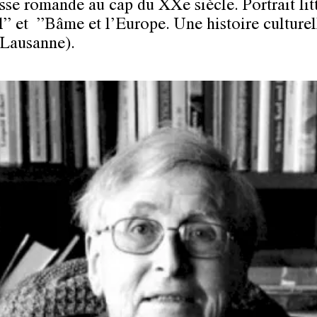
sse romande au cap du XXe siècle. Portrait lit
l” et ”Bâme et l’Europe. Une histoire culturel
 Lausanne).