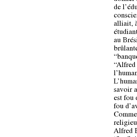
de l’éd
conscien
alliait,
étudian
au Brés
brûlant
“banque
“Alfred
l’human
L’human
savoir 
est fou
fou d’a
Commenta
religieu
Alfred 