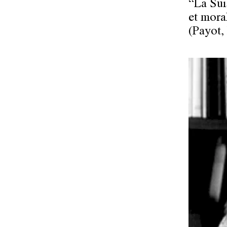
“La Sui
et mora
(Payot,