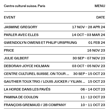
Centre culturel suisse. Paris
MENU
Agenda
EVENT
DATE
Bookshop
JASMINE GREGORY
17 NOV – 28 APR
2024
Buvette
PARLER AVEC ELLES
14 OCT – 03 MAR
2024
Archives
GWENDOLYN OWENS ET PHILIP URSPRUNG
01 FEB
2024
Medias
PRICE
16 NOV
2023
Publications
JULIE GILBERT
30 SEP – 07 NOV
2023
About
DEBORAH-JOYCE HOLMAN
03 OCT – 05 NOV
2023
FR
/
EN
CENTRE CULTUREL SUISSE. ON TOUR À BORDEAUX
30 SEP – 15 OCT
2023
OFFSITE
Bordeaux
GAUTHIER TOUX TRIO / LOUIS JUCKER / YILIAN CAÑIZARES
15 OCT
2023
LA HORDE DANS LES PAVÉS
06 – 14 OCT
2023
PAMINA DE COULON
11 – 12 OCT
2023
FRANÇOIS GREMAUD / 2B COMPANY
10 – 11 OCT
2023