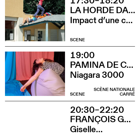
17:30–18:20
LA HORDE DANS LES PAVÉS
Impact d’une course x Stadium
SCENE
19:00
PAMINA DE COULON
Niagara 3000
SCÈNE NATIONALE
SCENE
CARRÉ
20:30–22:20
FRANÇOIS GREMAUD / 2B COMPANY
Giselle…