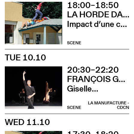
18:00–18:50
LA HORDE DANS LES PAVÉS
Impact d’une course x Stadium
SCENE
TUE 10.10
20:30–22:20
FRANÇOIS GREMAUD / 2B COMPANY
Giselle…
LA MANUFACTURE -
SCENE
CDCN
WED 11.10