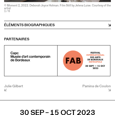
© Moment 2, 2022. Deborah Joyce Holman. Film Still by Jelena Luise. Courtesy of the
artist
1
/ 6
ÉLÉMENTS BIOGRAPHIQUES
PARTENAIRES
Julie Gilbert
Pamina de Coulon
30 SEP – 15 OCT 2023