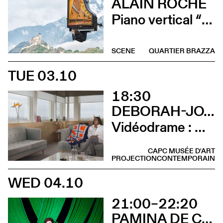
ALAIN ROCHE
Piano vertical “Chantier”
SCENE
QUARTIER BRAZZA
TUE 03.10
18:30
DEBORAH-JOYCE HOLMAN
Vidéodrame : Moment 2 (Vernissage avec lancement de publication et rencontre avec l’artiste)
CAPC MUSÉE D'ART
PROJECTION
CONTEMPORAIN
WED 04.10
21:00–22:20
PAMINA DE COULON