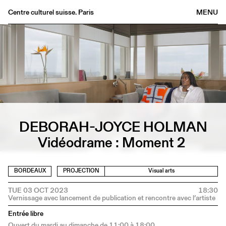
Centre culturel suisse. Paris
MENU
Agenda
Bookshop
Buvette
Archives
Medias
Publications
DEBORAH-JOYCE HOLMAN
About
Vidéodrame : Moment 2
FR
/
EN
BORDEAUX
PROJECTION
Visual arts
TUE 03 OCT 2023
18:30
Entrée libre
Ouvert du mardi au dimanche de 11:00 à 18:00