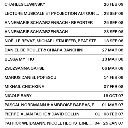
CHARLES LEWINSKY
26 FEB
2009
LECTURE MUSICALE ET PROJECTION AUTOUR D'ANNEMARIE SCHWARZENBACH
28 SEP
2008
ANNEMARIE SCHWARZENBACH - REPORTER
25 SEP
2008
ANNEMARIE SCHWARZENBACH
23 SEP
2008
NOËLLE REVAZ, MICHAEL STAUFFER, BEAT STERCHI & CHRISTIAN BRANTSCHEN
18 SEP
2008
DANIEL DE ROULET & CHIARA BANCHINI
27 MAR
2008
BESSA MYFTIU
13 MAR
2008
ZSUZSANNA GAHSE
06 MAR
2008
MARIUS DANIEL POPESCU
14 FEB
2008
MIKHAIL CHICHKINE
07 FEB
2008
NICOLE BARY
18 OCT
2007
PASCAL NORDMANN & AMBROISE BARRAS, EUGEN GOMRINGER
01 MAR
2007
PIERRE-ALIAN TÂCHE & DAVID COLLIN
01 – 08 FEB
2007
PATRICK WEIDMANN, NICOLE RECHSTEINER, GILBERT PINGEON, ROSE-MARIE PAGNARD
04 – 25 JAN
2007