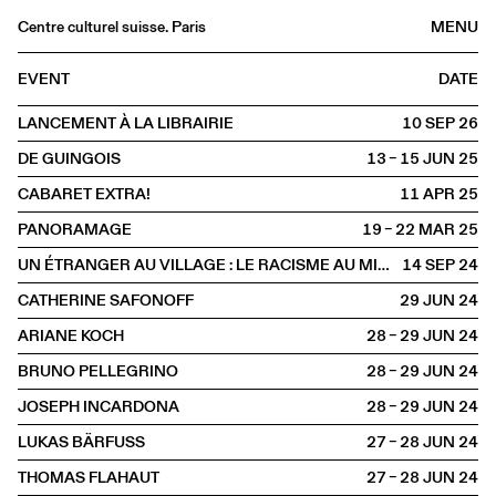
Centre culturel suisse. Paris
MENU
Agenda
EVENT
DATE
Bookshop
LANCEMENT À LA LIBRAIRIE
10 SEP
2026
Buvette
DE GUINGOIS
13 – 15 JUN
2025
Archives
CABARET EXTRA!
11 APR
2025
Medias
PANORAMAGE
19 – 22 MAR
2025
Publications
UN ÉTRANGER AU VILLAGE : LE RACISME AU MIROIR DE JAMES BALDWIN
14 SEP
2024
About
CATHERINE SAFONOFF
29 JUN
2024
FR
/
EN
ARIANE KOCH
28 – 29 JUN
2024
SPOKEN
Literature
BRUNO PELLEGRINO
28 – 29 JUN
2024
JOSEPH INCARDONA
28 – 29 JUN
2024
LUKAS BÄRFUSS
27 – 28 JUN
2024
THOMAS FLAHAUT
27 – 28 JUN
2024