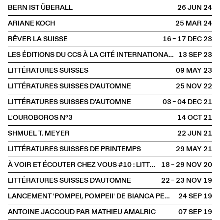
BERN IST ÜBERALL
26 JUN
2024
ARIANE KOCH
25 MAR
2024
RÊVER LA SUISSE
16 – 17 DEC
2023
LES ÉDITIONS DU CCS À LA CITÉ INTERNATIONALE DES ARTS
13 SEP
2023
LITTÉRATURES SUISSES
09 MAY
2023
LITTÉRATURES SUISSES D'AUTOMNE
25 NOV
2022
LITTÉRATURES SUISSES D'AUTOMNE
03 – 04 DEC
2021
L'OUROBOROS N°3
14 OCT
2021
SHMUEL T. MEYER
22 JUN
2021
LITTÉRATURES SUISSES DE PRINTEMPS
29 MAY
2021
À VOIR ET ÉCOUTER CHEZ VOUS #10 : LITTÉRATURES SUISSES D'AUTOMNE
18 – 29 NOV
2020
LITTÉRATURES SUISSES D'AUTOMNE
22 – 23 NOV
2019
LANCEMENT 'POMPEI, POMPEII' DE BIANCA PEDRINA
24 SEP
2019
ANTOINE JACCOUD PAR MATHIEU AMALRIC
07 SEP
2019