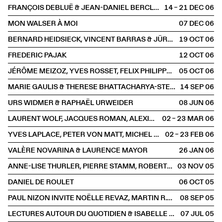
FRANÇOIS DEBLUË & JEAN-DANIEL BERCLAZ
14 – 21 DEC
2006
MON WALSER À MOI
07 DEC
2006
BERNARD HEIDSIECK, VINCENT BARRAS & JÜRG HALTER
19 OCT
2006
FREDERIC PAJAK
12 OCT
2006
JÉRÔME MEIZOZ, YVES ROSSET, FELIX PHILIPPE INGOLD & ANNE BRÉCART
05 OCT
2006
MARIE GAULIS & THERESE BHATTACHARYA-STETTLER
14 SEP
2006
URS WIDMER & RAPHAËL URWEIDER
08 JUN
2006
LAURENT WOLF, JACQUES ROMAN, ALEXIS SCHWARZENBACH
02 – 23 MAR
2006
YVES LAPLACE, PETER VON MATT, MICHEL ZIMMERMANN, JACQUES PROBST, IVAN FARRON
02 – 23 FEB
2006
VALÈRE NOVARINA & LAURENCE MAYOR
26 JAN
2006
ANNE-LISE THURLER, PIERRE STAMM, ROBERT WALSER, MATHIEU BERTHOLET
03 NOV
2005
DANIEL DE ROULET
06 OCT
2005
PAUL NIZON INVITE NOËLLE REVAZ, MARTIN R.DEAN, LUKAS BÄRFUSS ET PETER WEBER
08 SEP
2005
LECTURES AUTOUR DU QUOTIDIEN & ISABELLE FLÜKIGER
07 JUL
2005