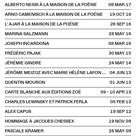
ALBERTO NESSI À LA MAISON DE LA POÉSIE
08 MAR
2017
ARNO CAMENISCH À LA MAISON DE LA POÉSIE
19 OCT
2016
L' AJAR À LA MAISON DE LA POÉSIE
26 SEP
2016
MARINA SALZMANN
28 MAY
2016
JOSEPH INCARDONA
08 MAR
2016
FRÉDÉRIC PAJAK
30 MAY
2015
JÉRÉMIE GINDRE
24 MAY
2014
JÉRÔME MEIZOZ AVEC MARIE HÉLÈNE LAFON ET PIERRE BERGOUNIOUX
04 JUN
2013
QUENTIN MOURON
01 JUN
2013
CARTE BLANCHE AUX ÉDITIONS ZOÉ
09 – 10 APR
2013
CHARLES LEWINSKY ET PATRICK FERLA
05 FEB
2013
ALEX CAPUS
19 SEP
2012
HOMMAGE À JACQUES CHESSEX
19 NOV
2009
PASCALE KRAMER
26 MAY
2009