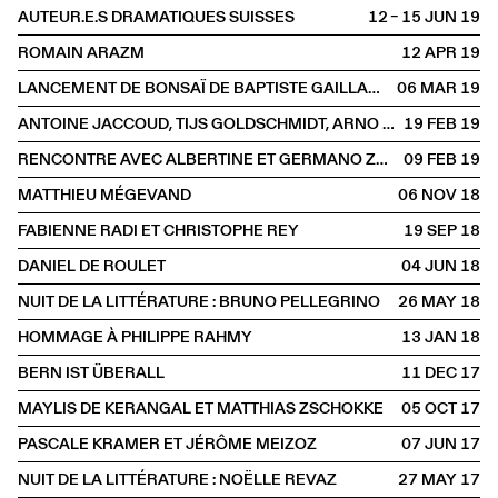
AUTEUR.E.S DRAMATIQUES SUISSES
12 – 15 JUN
2019
ROMAIN ARAZM
12 APR
2019
LANCEMENT DE BONSAÏ DE BAPTISTE GAILLARD
06 MAR
2019
ANTOINE JACCOUD, TIJS GOLDSCHMIDT, ARNO CAMENISCH
19 FEB
2019
RENCONTRE AVEC ALBERTINE ET GERMANO ZULLO
09 FEB
2019
MATTHIEU MÉGEVAND
06 NOV
2018
FABIENNE RADI ET CHRISTOPHE REY
19 SEP
2018
DANIEL DE ROULET
04 JUN
2018
NUIT DE LA LITTÉRATURE : BRUNO PELLEGRINO
26 MAY
2018
HOMMAGE À PHILIPPE RAHMY
13 JAN
2018
BERN IST ÜBERALL
11 DEC
2017
MAYLIS DE KERANGAL ET MATTHIAS ZSCHOKKE
05 OCT
2017
PASCALE KRAMER ET JÉRÔME MEIZOZ
07 JUN
2017
NUIT DE LA LITTÉRATURE : NOËLLE REVAZ
27 MAY
2017