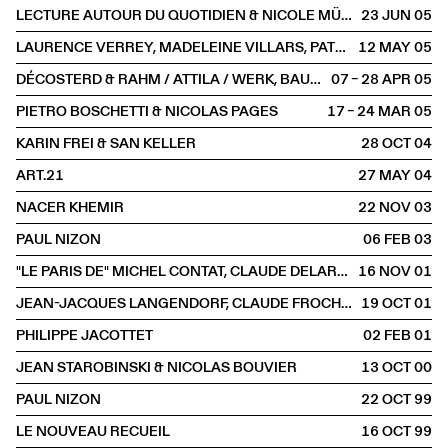
LECTURE AUTOUR DU QUOTIDIEN & NICOLE MÜLLER
23 JUN
2005
LAURENCE VERREY, MADELEINE VILLARS, PATRICK AMSTUTZ
12 MAY
2005
DÉCOSTERD & RAHM / ATTILA / WERK, BAUEN + WOHNEN
07 – 28 APR
2005
PIETRO BOSCHETTI & NICOLAS PAGES
17 – 24 MAR
2005
KARIN FREI & SAN KELLER
28 OCT
2004
ART.21
27 MAY
2004
NACER KHEMIR
22 NOV
2003
PAUL NIZON
06 FEB
2003
"LE PARIS DE" MICHEL CONTAT, CLAUDE DELARUE & BERNARD COMMENT
16 NOV
2001
JEAN-JACQUES LANGENDORF, CLAUDE FROCHAUX & ANNE-MARIE JATON
19 OCT
2001
PHILIPPE JACOTTET
02 FEB
2001
JEAN STAROBINSKI & NICOLAS BOUVIER
13 OCT
2000
PAUL NIZON
22 OCT
1999
LE NOUVEAU RECUEIL
16 OCT
1999