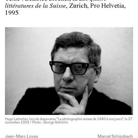
littératures de la Suisse
, Zurich, Pro Helvetia,
1995
Hugo Lœtscher, lors du diaporama “La photographie suisse de 1840 à nos jours”, le 27
novembre 1992 / Photo : George Sütterlin
Jean-Marc Lovay
Marcel Schüpbach