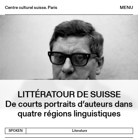
Centre culturel suisse. Paris
MENU
Agenda
Bookshop
Buvette
Archives
Medias
Publications
About
FR
/
EN
LITTÉRATOUR DE SUISSE
De courts portraits d’auteurs dans
quatre régions linguistiques
SPOKEN
Literature