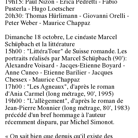
19h15: Paul Nizon - Erica Pedretti - Fabio
Pusterla - Hugo Loetscher
20h30: Thomas Hürlimann - Giovanni Orelli -
Peter Weber - Maurice Chappaz
Dimanche 18 octobre, Le cinéaste Marcel
Schüpbach et la littérature
15h00 : "LittéraTour" de Suisse romande. Les
portraits réalisés par Marcel Schüpbach (90'):
Alexandre Voisard - Jacqes-Etienne Boyard -
Anne Cuneo - Etienne Barilier - Jacques
Chessex - Maurice Chappaz
17h00 : "Les Agneaux", d'après le roman
d'Ania Carmel (long métrage, 90', 1995)
19h00 : "L'allègement", d'après le roman de
Jean-Pierre Monnier (long métrage, 80', 1983)
précédé d'un bref hommage à l'auteur
récemment disparu, par Michel Simonot.
« On sait bien que depuis qu'il existe des