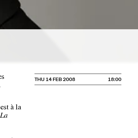
?
es
THU 14 FEB 2008
18:00
a
est à la
La