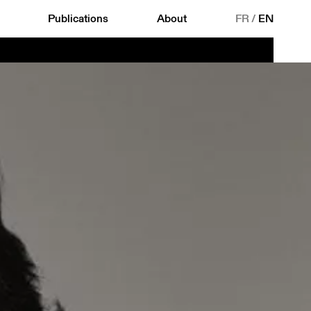
Publications
About
FR
/
EN