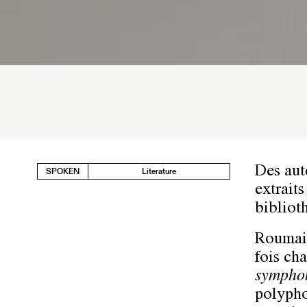
Des aut
SPOKEN
Literature
extraits
bibliot
Roumain,
fois cha
symphon
polypho