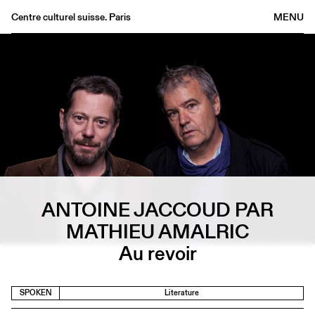
Centre culturel suisse. Paris
MENU
Agenda
Bookshop
Buvette
Archives
Medias
Publications
About
ANTOINE JACCOUD PAR
FR
/
EN
MATHIEU AMALRIC
Au revoir
SPOKEN
Literature