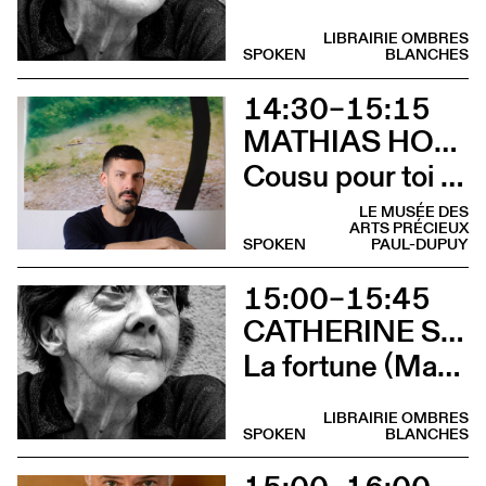
LIBRAIRIE OMBRES
SPOKEN
BLANCHES
14:30–15:15
MATHIAS HOWALD
Cousu pour toi (Rencontre avec Mathias Chaillot, Tom Crewe et Mathias Howald)
LE MUSÉE DES
ARTS PRÉCIEUX
SPOKEN
PAUL-DUPUY
15:00–15:45
CATHERINE SAFONOFF
La fortune (Marie Bunel lit La fortune de Catherine Safonoff)
LIBRAIRIE OMBRES
SPOKEN
BLANCHES