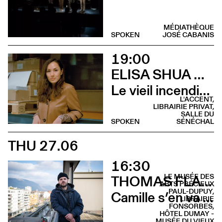
MÉDIATHÈQUE
SPOKEN
JOSÉ CABANIS
19:00
ELISA SHUA DUSAPIN
Le vieil incendie (Rencontre - L’Accent de Montrabé)
L'ACCENT,
LIBRAIRIE PRIVAT,
SALLE DU
SPOKEN
SÉNÉCHAL
THU 27.06
16:30
LE MUSÉE DES
THOMAS FLAHAUT
ARTS PRÉCIEUX
PAUL-DUPUY,
Camille s’en va (Lecture musicale - Musée des Arts Précieux)
LIBRAIRIE
FONSORBES,
HÔTEL DUMAY -
MUSÉE DU VIEUX