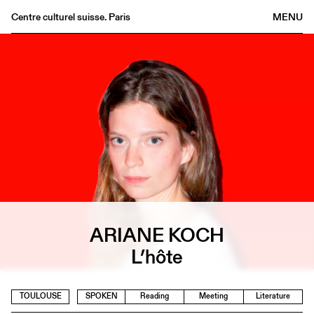
Centre culturel suisse. Paris
MENU
Agenda
Bookshop
Buvette
Archives
Medias
Publications
About
FR
/
EN
ARIANE KOCH
L’hôte
TOULOUSE
SPOKEN
Reading
Meeting
Literature