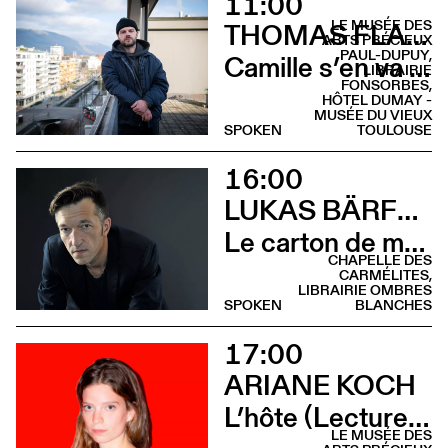
11:00
LE MUSÉE DES
THOMAS FLAHAUT
ARTS PRÉCIEUX
PAUL-DUPUY,
Camille s’en va (Recontre croissants - Hôtel Dumay)
LIBRAIRIE
FONSORBES,
HÔTEL DUMAY -
MUSÉE DU VIEUX
SPOKEN
TOULOUSE
16:00
LUKAS BÄRFUSS
Le carton de mon père (Rencontre - Librairie Ombres Blanches)
CHAPELLE DES
CARMÉLITES,
LIBRAIRIE OMBRES
SPOKEN
BLANCHES
17:00
ARIANE KOCH
L’hôte (Lecture - Musée des Arts Précieux)
LE MUSÉE DES