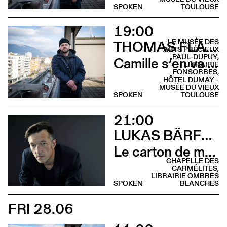
SPOKEN
TOULOUSE
19:00
LE MUSÉE DES
THOMAS FLAHAUT
ARTS PRÉCIEUX
PAUL-DUPUY,
Camille s’en va (Rencontre - Librairie Fonsorbes)
LIBRAIRIE
FONSORBES,
HÔTEL DUMAY -
MUSÉE DU VIEUX
SPOKEN
TOULOUSE
21:00
LUKAS BÄRFUSS
Le carton de mon père (Lecture - Chapelle des Carmélites)
CHAPELLE DES
CARMÉLITES,
LIBRAIRIE OMBRES
SPOKEN
BLANCHES
FRI 28.06