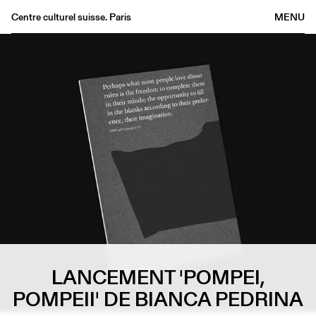
Centre culturel suisse. Paris
MENU
Agenda
Bookshop
Buvette
Archives
Medias
Publications
About
FR
/
EN
LANCEMENT 'POMPEI,
POMPEII' DE BIANCA PEDRINA