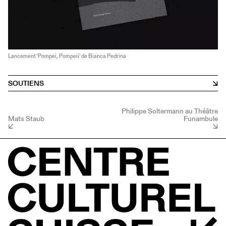
Lancement 'Pompei, Pompeii' de Bianca Pedrina
SOUTIENS
Philippe Soltermann au Théâtre
Mats Staub
Funambule