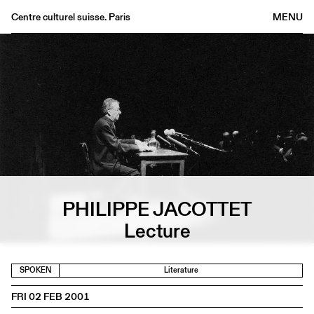
Centre culturel suisse. Paris
MENU
Agenda
Bookshop
Buvette
Archives
Medias
Publications
About
PHILIPPE JACOTTET
FR
/
EN
Lecture
SPOKEN
Literature
FRI 02 FEB 2001