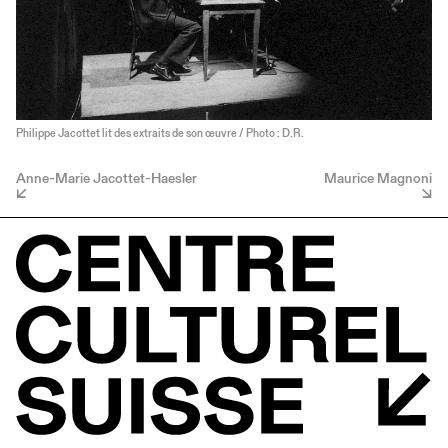
Philippe Jacottet lit des extraits de son œuvre / Photo : D.R.
Anne-Marie Jacottet-Haesler
Maurice Magnoni