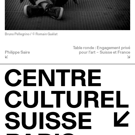
Bruno Pellegrino / © Romain Guélat
Table ronde : Engagement privé
Philippe Saire
pour l’art – Suisse et France