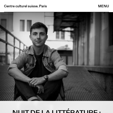
Centre culturel suisse. Paris
MENU
Agenda
Bookshop
Buvette
Archives
Medias
Publications
About
FR
/
EN
NUIT DE LA LITTÉRATURE :