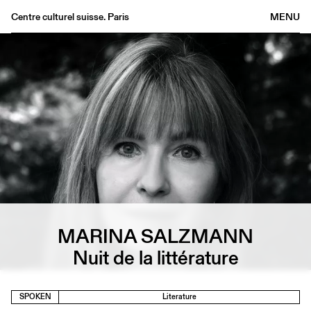
Centre culturel suisse. Paris
MENU
Agenda
Bookshop
Buvette
Archives
Medias
Publications
About
FR
/
EN
MARINA SALZMANN
Nuit de la littérature
SPOKEN
Literature