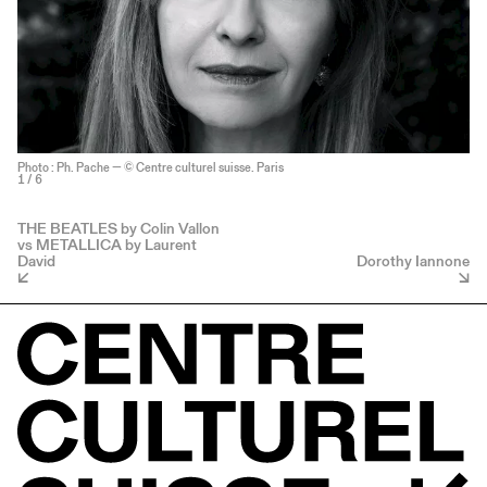
Photo : Ph. Pache — © Centre culturel suisse. Paris
1
/ 6
THE BEATLES by Colin Vallon
vs METALLICA by Laurent
David
Dorothy Iannone