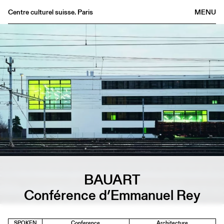
Centre culturel suisse. Paris
MENU
Agenda
Bookshop
Buvette
Archives
Medias
Publications
About
FR
/
EN
BAUART
Conférence d’Emmanuel Rey
SPOKEN
Conference
Architecture