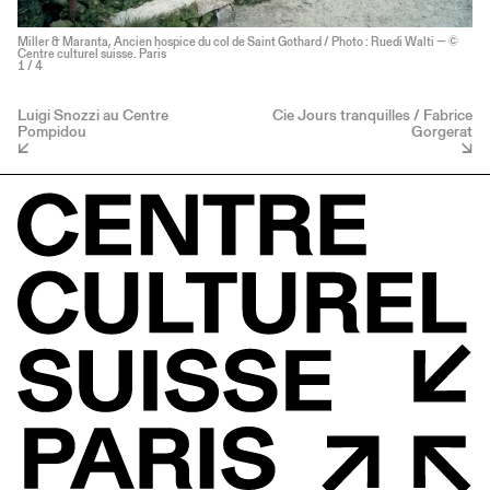
Miller & Maranta, Ancien hospice du col de Saint Gothard / Photo : Ruedi Walti — ©
Centre culturel suisse. Paris
1
/ 4
Luigi Snozzi au Centre
Cie Jours tranquilles / Fabrice
Pompidou
Gorgerat