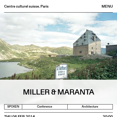
Centre culturel suisse. Paris
MENU
Agenda
Bookshop
Buvette
Archives
Medias
Publications
About
FR
/
EN
MILLER & MARANTA
SPOKEN
Conference
Architecture
THU 06 FEB 2014
20:00