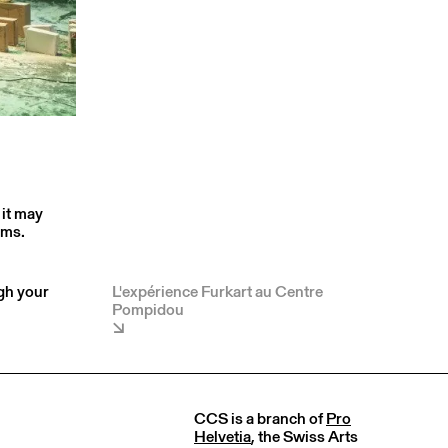
 it may
rms.
ugh your
L'expérience Furkart au Centre
Pompidou
CCS is a branch of
Pro
Helvetia
, the Swiss Arts