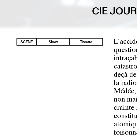
CIE JOU
L’accid
SCENE
Show
Theatre
questio
intraçab
catastr
deçà de
la radio
Médée, 
non maî
crainte 
constit
atomiqu
foisonn