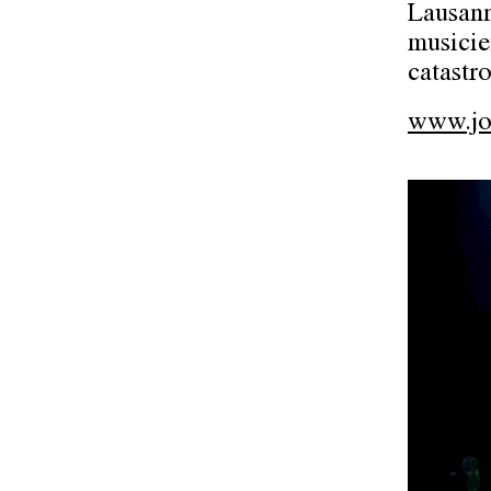
Lausann
musicie
catastr
www.jou