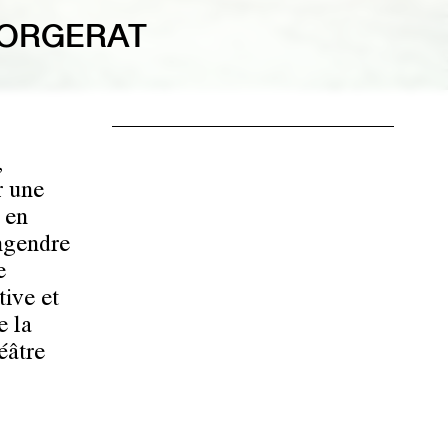
GORGERAT
,
r une
 en
ngendre
e
tive et
e la
éâtre