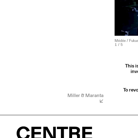
Médée / Fukush
1
/ 5
This i
inv
To revo
Miller & Maranta