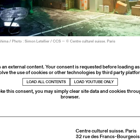
ima / Photo : Simon Letellier / CCS — © Centre culturel suisse. Paris
s an external content. Your consent is requested before loading as
olve the use of cookies or other technologies by third party platfo
LOAD ALL CONTENTS
LOAD YOUTUBE ONLY
ke this consent, you may simply clear site data and cookies thro
browser.
Centre culturel suisse. Paris
32 rue des Francs-Bourgeois