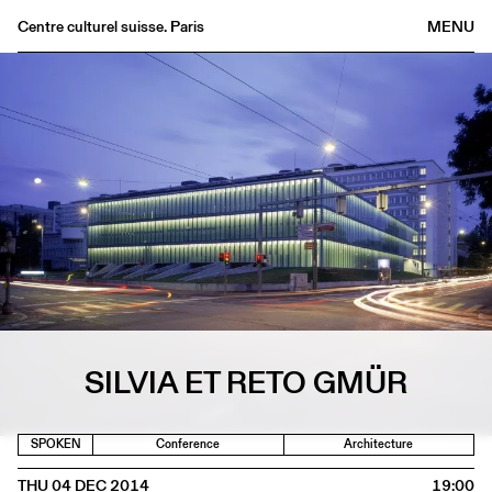
Centre culturel suisse. Paris
MENU
Agenda
Bookshop
Buvette
Archives
Medias
Publications
About
FR
/
EN
SILVIA ET RETO GMÜR
SPOKEN
Conference
Architecture
THU 04 DEC 2014
19:00