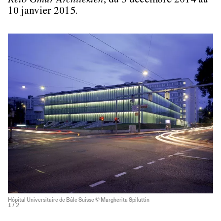
Reto Gmür Architekten
, du 5 décembre 2014 au
10 janvier 2015.
Hôpital Universitaire de Bâle Suisse © Margherita Spiluttin
1
/ 2