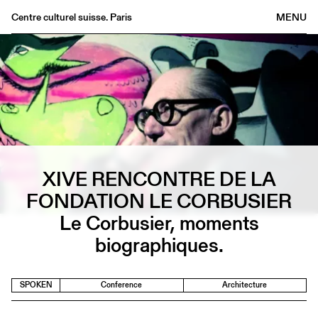
Centre culturel suisse. Paris
MENU
Agenda
Bookshop
Buvette
Archives
Medias
Publications
XIVE RENCONTRE DE LA
About
FONDATION LE CORBUSIER
FR
/
EN
Le Corbusier, moments
biographiques.
SPOKEN
Conference
Architecture