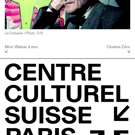
Le Corbusier / Photo : D.R.
Mon Walser à moi
Cinéma Zéro