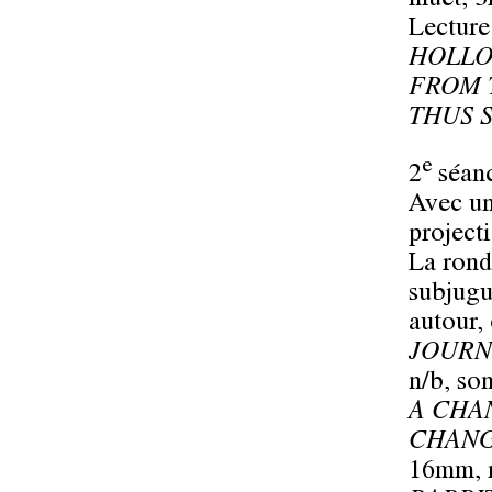
muet, 3
Lecture
HOLLO
FROM 
THUS 
e
2
séan
Avec un
project
La rond
subjugu
autour,
JOURN
n/b, son
A CHA
CHANG
16mm, n