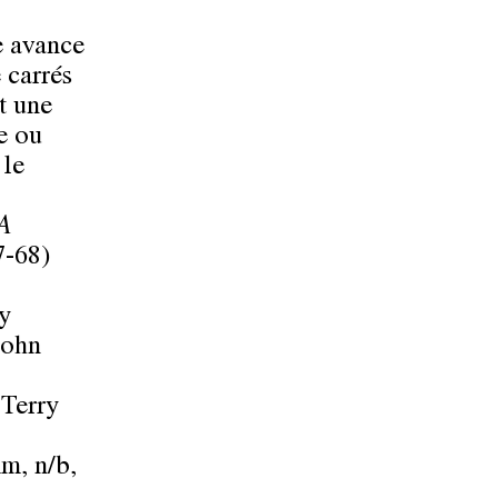
e avance
 carrés
t une
e ou
 le
A
-68)
y
John
Terry
m, n/b,