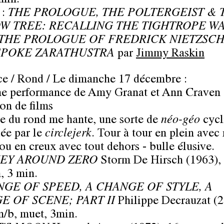
min.
 :
THE PROLOGUE, THE POLTERGEIST & 
W TREE: RECALLING THE TIGHTROPE W
THE PROLOGUE OF FREDRICK NIETZSCH
SPOKE ZARATHUSTRA
par
Jimmy Raskin
ce / Rond / Le dimanche 17 décembre :
e performance de Amy Granat et Ann Craven 
ion de films
e du rond me hante, une sorte de
néo-géo
cycl
ée par le
circlejerk
. Tour à tour en plein avec 
 ou en creux avec tout dehors - bulle élusive.
EY AROUND ZERO
Storm De Hirsch (1963),
, 3 min.
NGE OF SPEED, A CHANGE OF STYLE, A
E OF SCENE; PART II
Philippe Decrauzat (2
/b, muet, 3min.