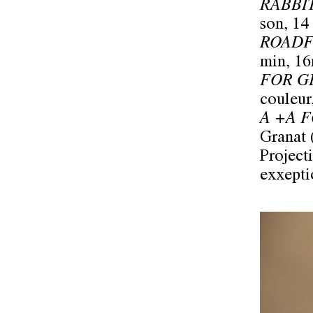
RABBI
son, 14
ROADF
min, 16
FOR G
couleur
A +A F
Granat 
Project
exxepti