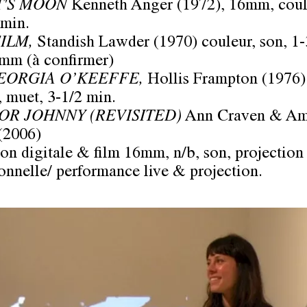
T'S MOON
Kenneth Anger (1972), 16mm, coul
 min.
ILM
,
Standish Lawder (1970) couleur, son, 1-
mm (à confirmer)
EORGIA O’KEEFFE
,
Hollis Frampton (1976
, muet, 3-1/2 min.
OR JOHNNY (REVISITED)
Ann Craven & A
(2006)
ion digitale & film 16mm, n/b, son, projection
onnelle/ performance live & projection.