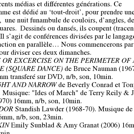
rents médias et différentes générations. Ce
me est dédié au ‘tout-droit’, pour prendre un
e, une nuit funambule de couloirs, d’angles, de
quares. Dessinés ou dansés, ils coupent (tracen
 Il s’agit de conférences divisées par le langag
action en parallèle… Nous commencerons par
pour diviser ces deux dimanches.
 OR EXCERCISE ON THE PERIMETER OF 
E (SQUARE DANCE)
de Bruce Nauman (1967
mm transferé sur DVD, n/b, son, 10min.
GHT AND NARROW
de Beverly Conrad et Ton
 Musique: "Ides of March" de Terry Reily & 
970) 16mm, n/b, son, 10min.
DOR
Standish Lawder (1968-70). Musique de 
6mm, n/b, son, 23min.
KIN
Emily Sunblad & Amy Granat (2006) 16m