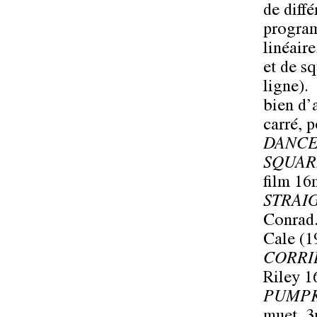
de diffé
program
linéair
et de s
ligne).
bien d’
carré, 
DANCE
SQUAR
film 16
STRAI
Conrad.
Cale (1
CORRI
Riley 1
PUMP