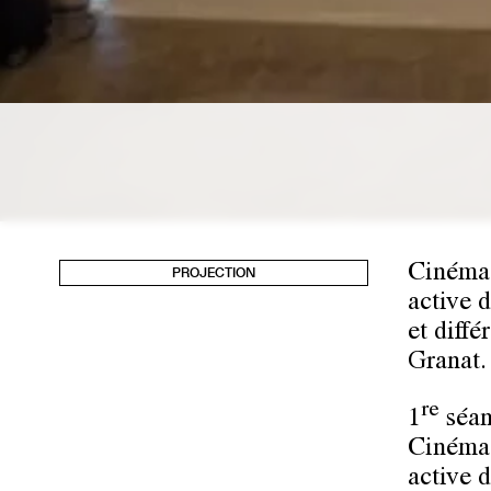
Cinéma 
PROJECTION
active d
et diff
Granat.
re
1
séan
Cinéma 
active d