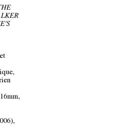
THE
ALKER
E'S
et
ique,
rien
 16mm,
006),