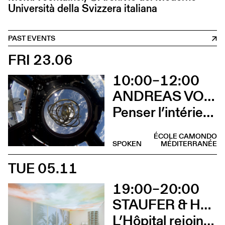
Università della Svizzera italiana
PAST EVENTS
FRI 23.06
10:00–12:00
ANDREAS VOGLER ET EMANUELE COCCIA EN CONVERSATION AVEC CHARLOTTE POUPON
Penser l’intérieur quand l’extérieur n’existe pas?
ÉCOLE CAMONDO
SPOKEN
MÉDITERRANÉE
TUE 05.11
19:00–20:00
STAUFER & HASLER ARCHITEKTEN EN CONVERSATION AVEC BENOÎT PIÉRON
L’Hôpital rejoint le Palais (COMPLET)