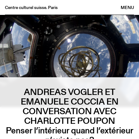
Centre culturel suisse. Paris
MENU
Agenda
Bookshop
Buvette
Archives
Medias
Publications
About
ANDREAS VOGLER ET
FR
/
EN
EMANUELE COCCIA EN
CONVERSATION AVEC
CHARLOTTE POUPON
Penser l’intérieur quand l’extérieur