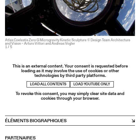
Atlas Coelestis Zero G Microgravity Kinetic Sculpture © Design Team Architecture
and Vision – Arturo Vittori and Andreas Vogler
1
/ 5
This is an external content. Your consent is requested before
loading as it may involve the use of cookies or other
technologies by third party platforms.
LOAD ALL CONTENTS
LOAD YOUTUBE ONLY
To revoke this consent, you may simply clear site data and
cookies through your browser.
ÉLÉMENTS BIOGRAPHIQUES
PARTENAIRES