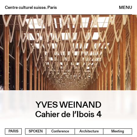
Centre culturel suisse. Paris
MENU
Agenda
Bookshop
Buvette
Archives
Medias
Publications
About
FR
/
EN
YVES WEINAND
Cahier de l’Ibois 4
PARIS
SPOKEN
Conference
Architecture
Meeting