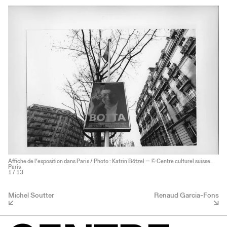
Affiche de l’exposition dans Paris / Photo : Katrin Bötzel — © Centre culturel suisse.
Paris
1
/ 13
Michel Soutter
Renaud Garcia-Fons