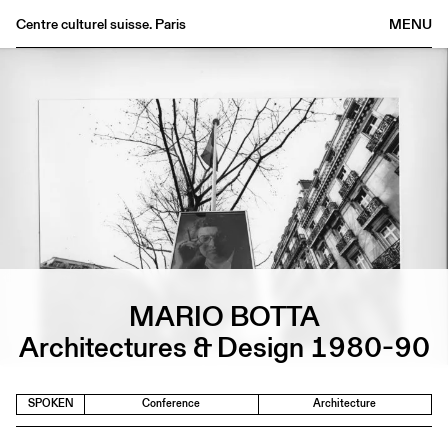
Centre culturel suisse. Paris
MENU
Agenda
Bookshop
Buvette
Archives
Medias
Publications
About
FR
/
EN
MARIO BOTTA
Architectures & Design 1980-90
SPOKEN
Conference
Architecture