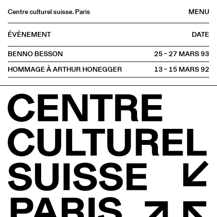
Centre culturel suisse. Paris
MENU
Agenda
ÉVÈNEMENT
DATE
Librairie
BENNO BESSON
25 – 27 MARS
1993
Buvette
HOMMAGE À ARTHUR HONEGGER
13 – 15 MARS
1992
Archives
Médiathèque
Éditions
Informations
FR
/
EN
PROJECTION
Rencontre