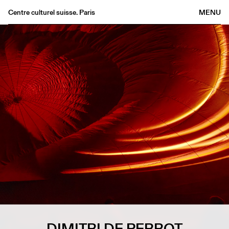
Centre culturel suisse. Paris
MENU
Agenda
Librairie
Buvette
Archives
Médiathèque
Éditions
Informations
FR
/
EN
DIMITRI DE PERROT