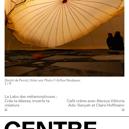
Dimitri de Perrot, Unter uns. Photo © Arthur Neubauer.
1
/ 8
Le Labo des métamorphoses :
Crée ta déesse, invente ta
Café crème avec Akosua Viktoria
créature
Adu-Sanyah et Claire Hoffmann