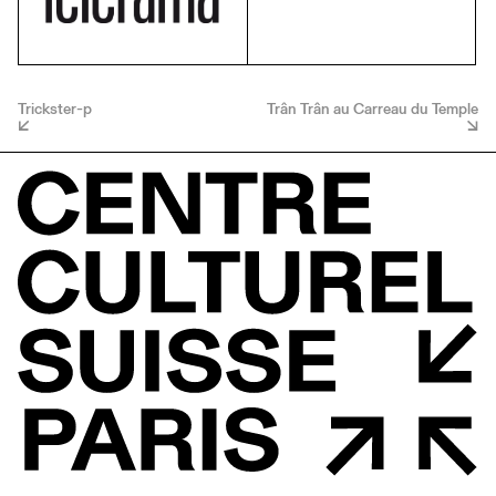
Trickster-p
Trân Trân au Carreau du Temple