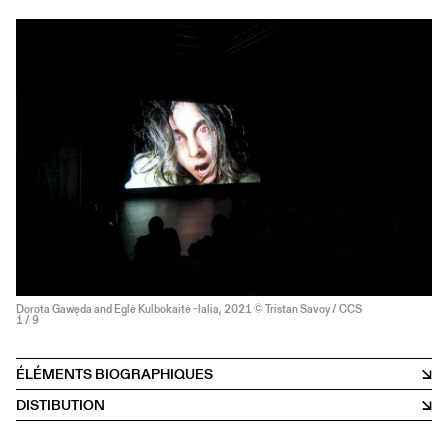
Dorota Gawęda and Eglė Kulbokaitė -lalia, 2021 © Tristan Savoy / CCS
1
/ 9
ÉLÉMENTS BIOGRAPHIQUES
DISTIBUTION