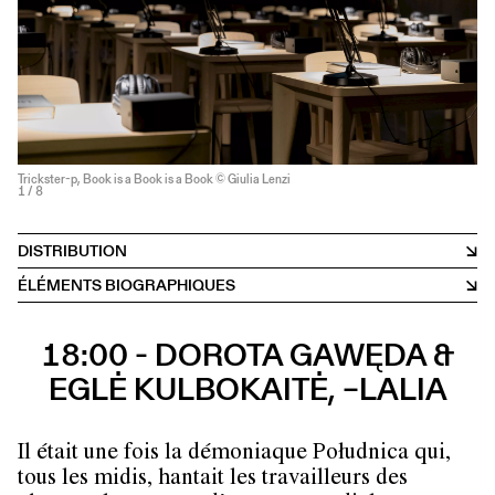
Trickster-p, Book is a Book is a Book © Giulia Lenzi
1
/ 8
DISTRIBUTION
ÉLÉMENTS BIOGRAPHIQUES
18:00 - DOROTA GAWĘDA &
EGLĖ KULBOKAITĖ, ​​​​​​​–LALIA
Il était une fois la démoniaque Południca qui,
tous les midis, hantait les travailleurs des