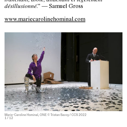
tranchant, drôle, attachant et légèrement
désillusionné
.” — Samuel Gross
www.mariecarolinehominal.com
Marie-Caroline Hominal, ONE © Tristan Savoy / CCS 2022
1
/ 12