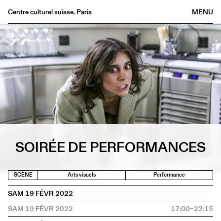
Centre culturel suisse. Paris
MENU
Agenda
Librairie
Buvette
Archives
Médiathèque
Éditions
Informations
SOIRÉE DE PERFORMANCES
FR
/
EN
SCÈNE
Arts visuels
Performance
SAM 19 FÉVR 2022
SAM 19 FÉVR 2022
17:00–22:15