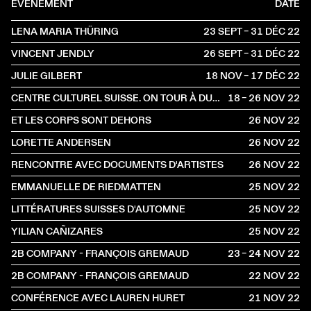
ÉVÈNEMENT
DATE
LENA MARIA THÜRING
23 SEPT – 31 DÉC
2022
VINCENT JENDLY
26 SEPT – 31 DÉC
2022
JULIE GILBERT
18 NOV – 17 DÉC
2022
CENTRE CULTUREL SUISSE. ON TOUR À DUNKERQUE
18 – 26 NOV
2022
ET LES CORPS SONT DEHORS
26 NOV
2022
LORETTE ANDERSEN
26 NOV
2022
RENCONTRE AVEC DOCUMENTS D'ARTISTES
26 NOV
2022
EMMANUELLE DE RIEDMATTEN
25 NOV
2022
LITTÉRATURES SUISSES D'AUTOMNE
25 NOV
2022
YILIAN CAÑIZARES
25 NOV
2022
2B COMPANY - FRANÇOIS GREMAUD
23 – 24 NOV
2022
2B COMPANY - FRANÇOIS GREMAUD
22 NOV
2022
CONFÉRENCE AVEC LAUREN HURET
21 NOV
2022