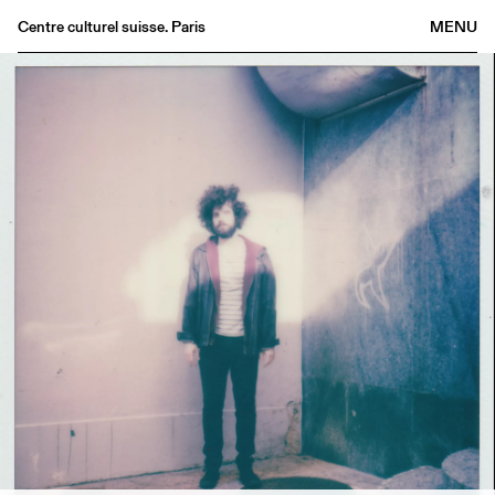
Centre culturel suisse. Paris
MENU
Agenda
Librairie
Buvette
Archives
Médiathèque
Éditions
Informations
FR
/
EN