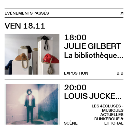
ÉVÈNEMENTS PASSÉS
VEN 18.11
18:00
JULIE GILBERT
La bibliothèque sonore des femmes (Vernissage)
EXPOSITION
B!B
20:00
LOUIS JUCKER & ELIE ZOÉ
LES 4ECLUSES -
MUSIQUES
ACTUELLES
DUNKERQUE &
SCÈNE
LITTORAL