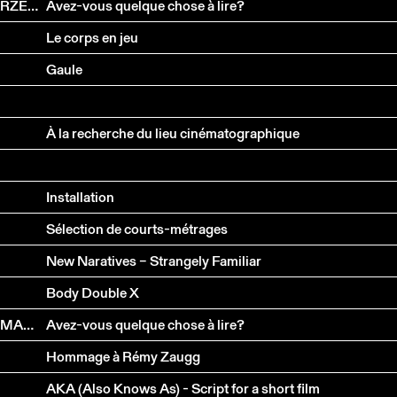
LAURENT WOLF, JACQUES ROMAN, ALEXIS SCHWARZENBACH
Avez-vous quelque chose à lire?
Le corps en jeu
Gaule
À la recherche du lieu cinématographique
Installation
Sélection de courts-métrages
New Naratives – Strangely Familiar
Body Double X
YVES LAPLACE, PETER VON MATT, MICHEL ZIMMERMANN, JACQUES PROBST, IVAN FARRON
Avez-vous quelque chose à lire?
Hommage à Rémy Zaugg
AKA (Also Knows As) - Script for a short film