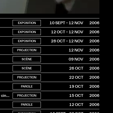
10 SEPT – 12 NOV
2006
EXPOSITION
12 OCT – 12 NOV
2006
EXPOSITION
28 OCT – 12 NOV
2006
EXPOSITION
12 NOV
2006
PROJECTION
09 NOV
2006
SCÈNE
26 OCT
2006
SCÈNE
22 OCT
2006
PROJECTION
19 OCT
2006
PAROLE
“Les Arpenteurs”, “Une manière de faire”, “Michel Soutter cinéaste”
15 OCT
2006
PROJECTION
12 OCT
2006
PAROLE