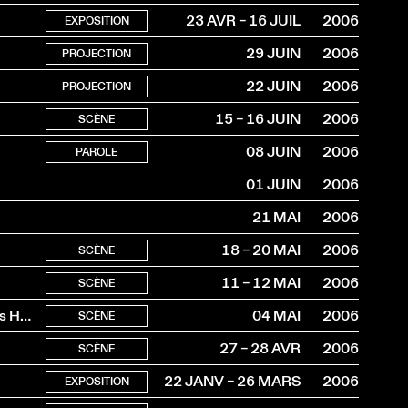
23 AVR – 16 JUIL
2006
EXPOSITION
29 JUIN
2006
PROJECTION
22 JUIN
2006
PROJECTION
15 – 16 JUIN
2006
SCÈNE
08 JUIN
2006
PAROLE
01 JUIN
2006
21 MAI
2006
18 – 20 MAI
2006
SCÈNE
11 – 12 MAI
2006
SCÈNE
Foire de beauté, Vu la gravité de la situation, Aufgeräumtes Herz
04 MAI
2006
SCÈNE
27 – 28 AVR
2006
SCÈNE
22 JANV – 26 MARS
2006
EXPOSITION