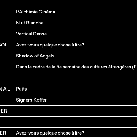
L’Alchimie Cinéma
Nuit Blanche
Vertical Danse
JÉRÔME MEIZOZ, YVES ROSSET, FELIX PHILIPPE INGOLD & ANNE BRÉCART
Avez-vous quelque chose à lire?
Shadow of Angels
Dans le cadre de la 5e semaine des cultures étrangères (
VINCENT BARRAS, JACQUES DEMIERRE, CINDY VAN ACKER & PERRINE VALLI
Puits
Signers Koffer
DER
LER
Avez-vous quelque chose à lire?