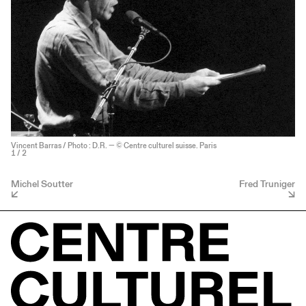
Vincent Barras / Photo : D.R. — © Centre culturel suisse. Paris
1
/ 2
Michel Soutter
Fred Truniger