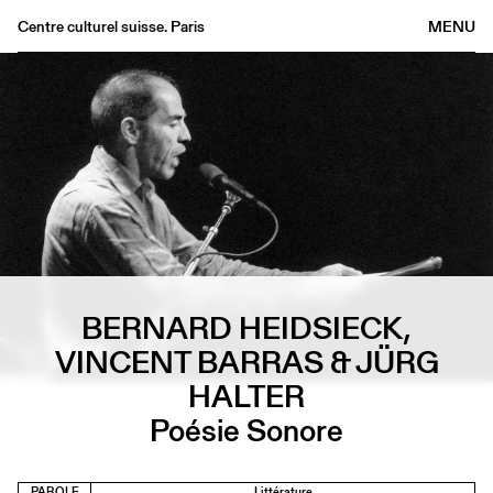
Centre culturel suisse. Paris
MENU
Agenda
Librairie
Buvette
Archives
Médiathèque
Éditions
Informations
BERNARD HEIDSIECK,
FR
/
EN
VINCENT BARRAS & JÜRG
HALTER
Poésie Sonore
PAROLE
Littérature