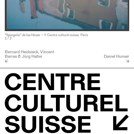
“Spiegelei” de Isa Hesse — © Centre culturel suisse. Paris
1
/ 2
Bernard Heidsieck, Vincent
Barras & Jürg Halter
Daniel Humair