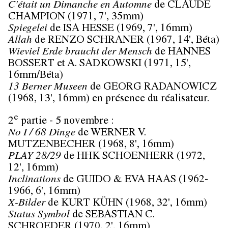
C'était un Dimanche en Automne
de CLAUDE
CHAMPION (1971, 7', 35mm)
Spiegelei
de ISA HESSE (1969, 7', 16mm)
Allah
de RENZO SCHRANER (1967, 14', Béta)
Wieviel Erde braucht der Mensch
de HANNES
BOSSERT et A. SADKOWSKI (1971, 15',
16mm/Béta)
13 Berner Museen
de GEORG RADANOWICZ
(1968, 13', 16mm) en présence du réalisateur.
e
2
partie - 5 novembre :
No I / 68 Dinge
de WERNER V.
MUTZENBECHER (1968, 8', 16mm)
PLAY 28/29
de HHK SCHOENHERR (1972,
12', 16mm)
Inclinations
de GUIDO & EVA HAAS (1962-
1966, 6', 16mm)
X-Bilder
de KURT KÜHN (1968, 32', 16mm)
Status Symbol
de SEBASTIAN C.
SCHROEDER (1970, 2', 16mm)