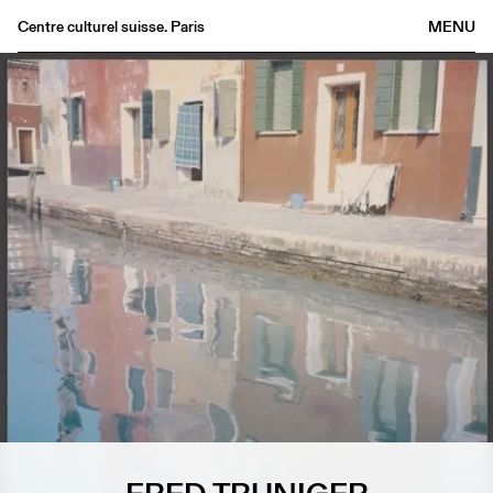
Centre culturel suisse. Paris
MENU
Agenda
Librairie
Buvette
Archives
Médiathèque
Éditions
Informations
FR
/
EN