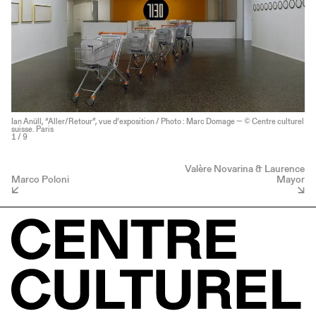
Ian Anüll, “Aller/Retour”, vue d’exposition / Photo : Marc Domage — © Centre culturel
suisse. Paris
1
/ 9
Valère Novarina & Laurence
Marco Poloni
Mayor