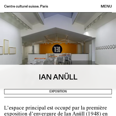
Centre culturel suisse. Paris
MENU
Agenda
Librairie
Buvette
Archives
Médiathèque
Éditions
Informations
IAN ANÜLL
FR
/
EN
EXPOSITION
L’espace principal est occupé par la première
exposition d’envergure de Ian Anüll (1948) en