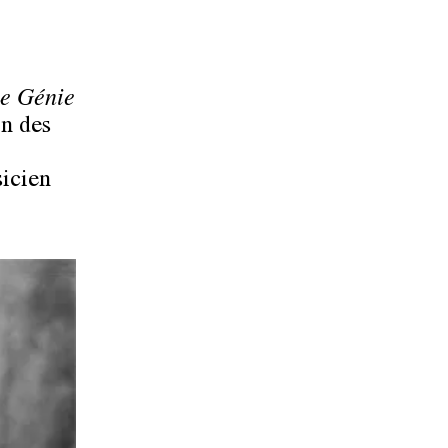
e Génie
on des
icien