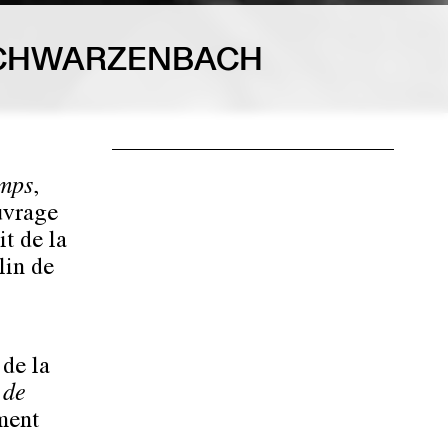
 SCHWARZENBACH
?
mps
,
ouvrage
t de la
lin de
 de la
 de
ment