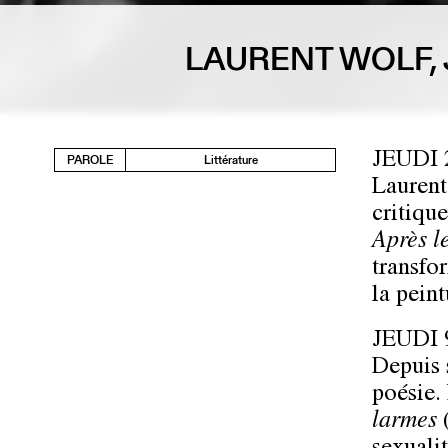
LAURENT WOLF,
JEUDI
PAROLE
Littérature
Laurent
critiqu
Après l
transfor
la pein
JEUDI
Depuis 
poésie. 
larmes
(