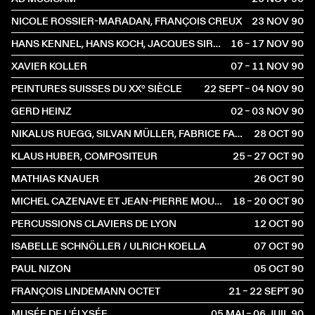
NICOLE ROSSIER-MARADAN, FRANÇOIS CREUX
23 NOV
1990
HANS KENNEL, HANS KOCH, JACQUES SIRON, CHRISTOPH BAUMANN
16 – 17 NOV
1990
XAVIER KOLLER
07 – 11 NOV
1990
PEINTURES SUISSES DU XX° SIÈCLE
22 SEPT – 04 NOV
1990
GERD HEINZ
02 – 03 NOV
1990
NIKALUS RUEGG, SILVAN MÜLLER, FABRICE FABIOLA, ALVIN MUOTH ET YVO HAAG
28 OCT
1990
KLAUS HUBER, COMPOSITEUR
25 – 27 OCT
1990
MATHIAS KNAUER
26 OCT
1990
MICHEL CAZENAVE ET JEAN-PIERRE MOULIN
18 – 20 OCT
1990
PERCUSSIONS CLAVIERS DE LYON
12 OCT
1990
ISABELLE SCHNÖLLER / ULRICH KOELLA
07 OCT
1990
PAUL NIZON
05 OCT
1990
FRANÇOIS LINDEMANN OCTET
21 – 22 SEPT
1990
MUSÉE DE L'ÉLYSÉE
05 MAI – 06 JUIL
1990