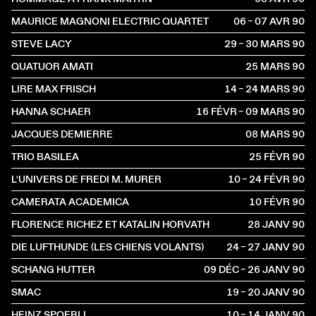
MAURICE MAGNONI ELECTRIC QUARTET
06 – 07 AVR
1990
STEVE LACY
29 – 30 MARS
1990
QUATUOR AMATI
25 MARS
1990
LIRE MAX FRISCH
14 – 24 MARS
1990
HANNA SCHAER
16 FÉVR – 09 MARS
1990
JACQUES DEMIERRE
08 MARS
1990
TRIO BASILEA
25 FÉVR
1990
L'UNIVERS DE FREDI M. MURER
10 – 24 FÉVR
1990
CAMERATA ACADEMICA
10 FÉVR
1990
FLORENCE RICHEZ ET KATALIN HORVATH
28 JANV
1990
DIE LUFTHUNDE (LES CHIENS VOLANTS)
24 – 27 JANV
1990
SCHANG HUTTER
09 DÉC – 26 JANV
1990
SMAC
19 – 20 JANV
1990
HEINZ SPOERLI
10 – 14 JANV
1990