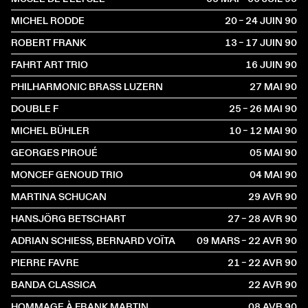
MICHEL RODDE
20 – 24 JUIN
1990
ROBERT FRANK
13 – 17 JUIN
1990
FAHRT ART TRIO
16 JUIN
1990
PHILHARMONIC BRASS LUZERN
27 MAI
1990
DOUBLE F
25 – 26 MAI
1990
MICHEL BÜHLER
10 – 12 MAI
1990
GEORGES PIROUÉ
05 MAI
1990
MONCEF GENOUD TRIO
04 MAI
1990
MARTINA SCHUCAN
29 AVR
1990
HANSJÖRG BETSCHART
27 – 28 AVR
1990
ADRIAN SCHIESS, BERNARD VOÏTA
09 MARS – 22 AVR
1990
PIERRE FAVRE
21 – 22 AVR
1990
BANDA CLASSICA
22 AVR
1990
HOMMAGE À FRANK MARTIN
08 AVR
1990