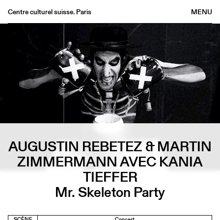
Centre culturel suisse. Paris
MENU
Agenda
Librairie
Buvette
Archives
Médiathèque
Éditions
Informations
FR
AUGUSTIN REBETEZ & MARTIN
/
EN
ZIMMERMANN AVEC KANIA
TIEFFER
Mr. Skeleton Party
SCÈNE
Concert