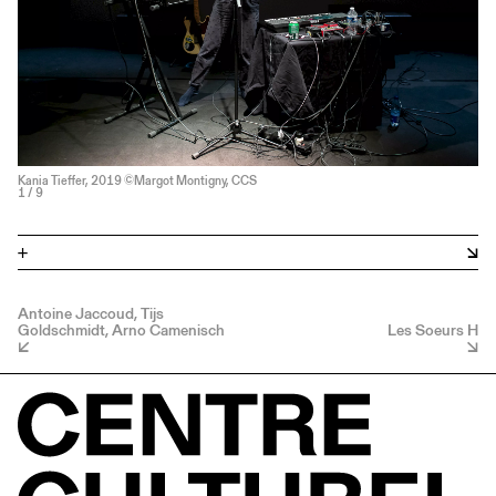
Kania Tieffer, 2019 ©Margot Montigny, CCS
1
/ 9
+
Antoine Jaccoud, Tijs
Goldschmidt, Arno Camenisch
Les Soeurs H