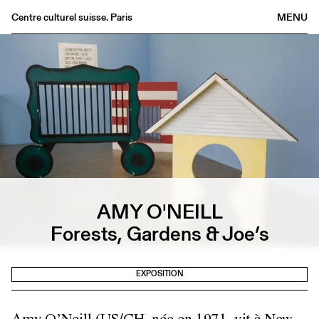
Centre culturel suisse. Paris
MENU
Agenda
Librairie
Buvette
Archives
Médiathèque
Éditions
Informations
AMY O'NEILL
FR
/
EN
Forests, Gardens & Joe’s
EXPOSITION