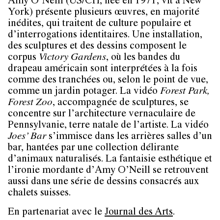
Amy O’Neill
(US/CH, née en 1971, vit à New
York) présente plusieurs œuvres, en majorité
inédites, qui traitent de culture populaire et
d’interrogations identitaires. Une installation,
des sculptures et des dessins composent le
corpus
Victory Gardens
, où les bandes du
drapeau américain sont interprétées à la fois
comme des tranchées ou, selon le point de vue,
comme un jardin potager. La vidéo
Forest Park,
Forest Zoo
, accompagnée de sculptures, se
concentre sur l’architecture vernaculaire de
Pennsylvanie, terre natale de l’artiste. La vidéo
Joes’ Bar
s’immisce dans les arrières salles d’un
bar, hantées par une collection délirante
d’animaux naturalisés. La fantaisie esthétique et
l’ironie mordante d’Amy O’Neill se retrouvent
aussi dans une série de dessins consacrés aux
chalets suisses.
En partenariat avec le
Journal des Arts
.