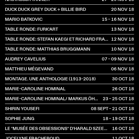
DUCK DUCK GREY DUCK + BILLIE BIRD
20 NOV
2018
MARIO BATKOVIC
15 – 16 NOV
2018
TABLE RONDE: FURK'ART
13 NOV
2018
TABLE RONDE: STEFAN KAEGI ET RICHARD FRACKOWIAK
12 NOV
2018
TABLE RONDE: MATTHIAS BRUGGMANN
10 NOV
2018
AUDREY CAVELIUS
07 – 09 NOV
2018
MATTHIEU MÉGEVAND
06 NOV
2018
MONTAGE. UNE ANTHOLOGIE (1913-2018)
30 OCT
2018
MARIE-CAROLINE HOMINAL
26 OCT
2018
MARIE-CAROLINE HOMINAL/ MARKUS ÖHRN
23 – 25 OCT
2018
SHIRIN YOUSEFI
08 SEPT – 21 OCT
2018
SOPHIE JUNG
18 – 19 OCT
2018
LE "MUSÉE DES OBSESSIONS" D'HARALD SZEEMANN
16 OCT
2018
JOCELYNE FRACHEBOUD
11 OCT
2018