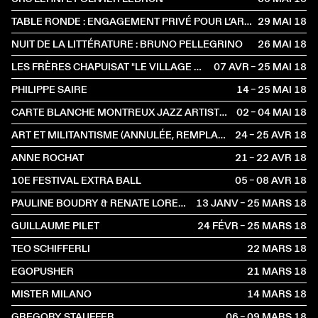
TABLE RONDE : ENGAGEMENT PRIVÉ POUR L’ART – SUISSE ET FRANCE
29 MAI
2018
NUIT DE LA LITTÉRATURE : BRUNO PELLEGRINO
26 MAI
2018
LES FRÈRES CHAPUISAT "LE VILLAGE HOODOO" À NANTERRE-AMANDIERS
07 AVR – 25 MAI
2018
PHILIPPE SAIRE
14 – 25 MAI
2018
CARTE BLANCHE MONTREUX JAZZ ARTISTS FOUNDATION
02 – 04 MAI
2018
ART ET MILITANTISME (ANNULÉE, REMPLACÉE PAR UNE VISITE GUIDÉE AVEC CHARLES MAGNIN ET ROSA BRUX) / DROITS DES ARTISTES
24 – 25 AVR
2018
ANNE ROCHAT
21 – 22 AVR
2018
10E FESTIVAL EXTRA BALL
05 – 08 AVR
2018
PAULINE BOUDRY & RENATE LORENZ
13 JANV – 25 MARS
2018
GUILLAUME PILET
24 FÉVR – 25 MARS
2018
TEO SCHIFFERLI
22 MARS
2018
EGOPUSHER
21 MARS
2018
MISTER MILANO
14 MARS
2018
GREGORY STAUFFER
06 – 09 MARS
2018