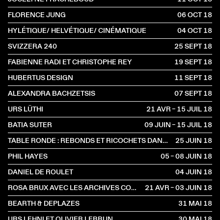
FLORENCE JUNG
06 OCT
2018
HYLÉTIQUE/ HELVÉTIQUE/ CINÉMATIQUE
04 OCT
2018
SVIZZERA 240
25 SEPT
2018
FABIENNE RADI ET CHRISTOPHE REY
19 SEPT
2018
HUBERTUS DESIGN
11 SEPT
2018
ALEXANDRA BACHZETSIS
07 SEPT
2018
URS LÜTHI
21 AVR – 15 JUIL
2018
BATIA SUTER
09 JUIN – 15 JUIL
2018
TABLE RONDE : REBONDS ET RICOCHETS DANS L’ART
25 JUIN
2018
PHIL HAYES
05 – 08 JUIN
2018
DANIEL DE ROULET
04 JUIN
2018
ROSA BRUX AVEC LES ARCHIVES CONTESTATAIRES
21 AVR – 03 JUIN
2018
BEARTH & DEPLAZES
31 MAI
2018
URS LEHNI ET OLIVIER LEBRUN
30 MAI
2018