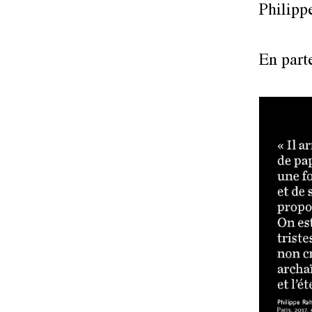
Philipp
En part