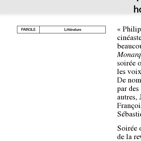
h
« Phili
PAROLE
Littérature
cinéast
beaucou
Monarq
soirée 
les voi
De nomb
par des
autres,
Françoi
Sébasti
Soirée 
de la r