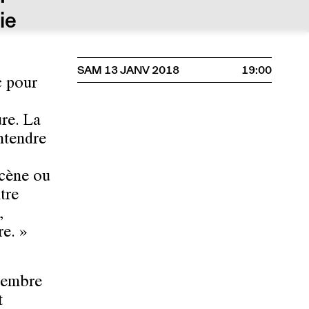
ie
SAM 13 JANV 2018
19:00
c pour
ure. La
ntendre
scène ou
tre
,
e. »
 membre
t