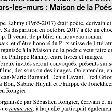
ors-les-murs : Maison de la Poés
ppe Rahmy (1965-2017) était poète, écrivain et
e. Sa disparition en octobre 2017 a été un cho
p. Il venait de publier un nouveau roman,
ues
, et d’être honoré du Prix suisse de littérat
organisée à la Maison de la poésie veut faire e
x de Philippe Rahmy, entre livres et images.
reux invités seront convoqués, présents sur 
 films, des sons ou des images. On entendra, en
 Jean-Marie Barnaud, Denis Lavant, Fred Griot
s Bon, Sabine Huynh et Philippe de Jonckheer
en Rongier
organisée par Sébastien Rongier, écrivain et
evue
remue.net
, à laquelle participait égalemen