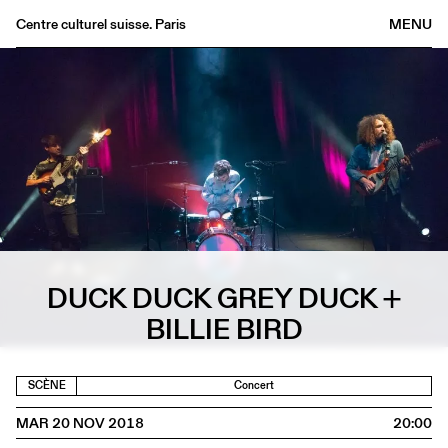
Centre culturel suisse. Paris
MENU
Agenda
Librairie
Buvette
Archives
Médiathèque
Éditions
Informations
DUCK DUCK GREY DUCK +
FR
/
EN
BILLIE BIRD
SCÈNE
Concert
MAR 20 NOV 2018
20:00