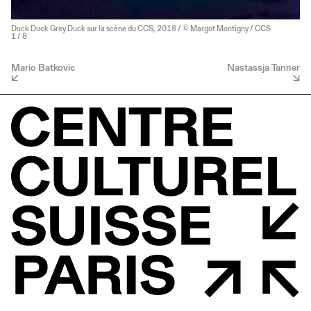
Duck Duck Grey Duck sur la scène du CCS, 2018 / © Margot Montigny / CCS
1
/ 8
Mario Batkovic
Nastassja Tanner